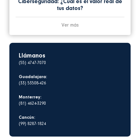
Ciberseguridad: ¿Cuál es el valor real de
tus datos?
Ver más
Llámanos
(55) 4747-7070
Guadalajara:
(33) 53508-426
Monterrey:
(81) 4624-3290
Cancún:
(99) 8287-1824